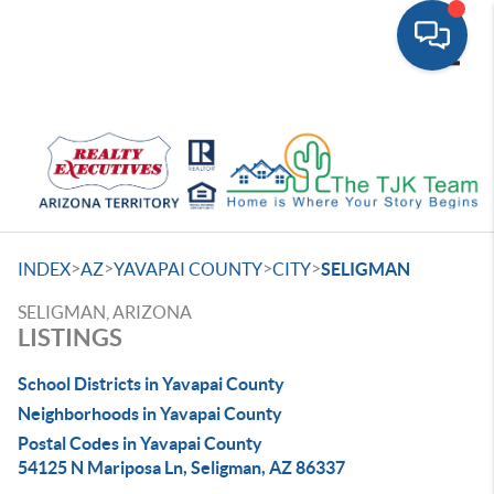
Toggle
>
>
>
>
INDEX
AZ
YAVAPAI COUNTY
CITY
SELIGMAN
SELIGMAN, ARIZONA
LISTINGS
School Districts in Yavapai County
Neighborhoods in Yavapai County
Postal Codes in Yavapai County
54125 N Mariposa Ln, Seligman, AZ 86337